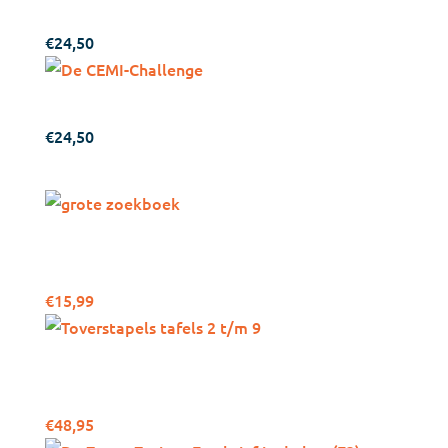
mensen opzoeken
€
24,50
De CEMI-Challenge
€
24,50
Bekijk ook eens
Het grote zoekboek van
Rupsje Nooitgenoeg
€
15,99
Toverstapels (set) –
Tafels 2 t/m 9 (7-9 jaar)
€
48,95