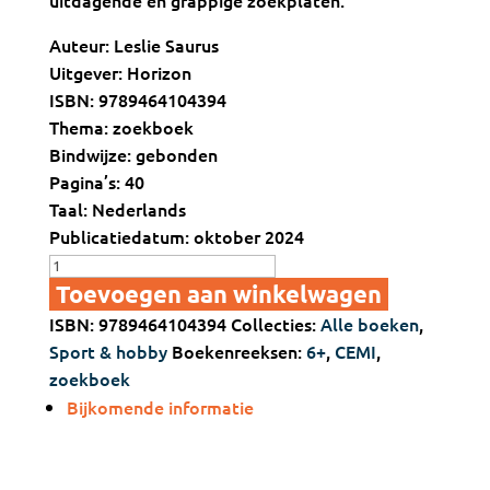
uitdagende en grappige zoekplaten.
Auteur: Leslie Saurus
Uitgever: Horizon
ISBN: 9789464104394
Thema: zoekboek
Bindwijze: gebonden
Pagina’s: 40
Taal: Nederlands
Publicatiedatum: oktober 2024
Cemi
zoekboek
Toevoegen aan winkelwagen
aantal
ISBN:
9789464104394
Collecties:
Alle boeken
,
Sport & hobby
Boekenreeksen:
6+
,
CEMI
,
zoekboek
Bijkomende informatie
Bijkomende informatie