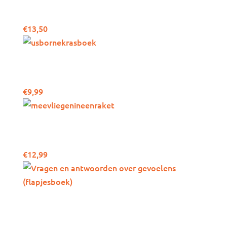
Usborne: De eenhoorn
€
13,50
Usborne: Krasboek
dieren
€
9,99
Usborne: Meevliegen in
een raket!
€
12,99
Vragen en antwoorden
over gevoelens
(flapjesboek)