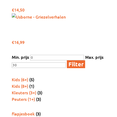
€
14,50
Usborne –
Griezelverhalen
€
16,99
Wat mag het kosten?
Min. prijs
Max. prijs
Filter
Leeftijd
Kids (6+)
(5)
Kids (8+)
(1)
Kleuters (3+)
(3)
Peuters (1+)
(3)
Soort boek
flapjesboek
(3)