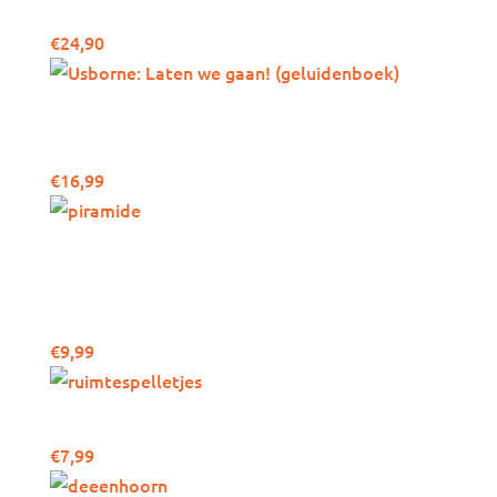
€
24,90
Usborne: Laten we gaan!
(geluidenboek)
€
16,99
Escapeboek (Usborne) –
Ontsnappen uit de
piramide
€
9,99
Ruimtespelletjes
€
7,99